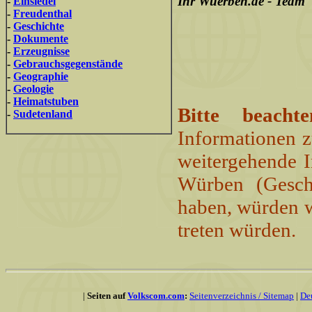
Ihr Wuerben.de - Team
-
Einsiedel
-
Freudenthal
-
Geschichte
-
Dokumente
-
Erzeugnisse
-
Gebrauchsgegenstände
-
Geographie
-
Geologie
-
Heimatstuben
Bitte beachte
-
Sudetenland
Informationen z
weitergehende I
Würben (Gesch
haben, würden w
treten würden.
|
Seiten auf
Volkscom.com
:
Seitenverzeichnis / Sitemap
|
De