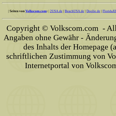
|
Seiten von
Volkscom.com
:
|
2USA.de
|
BeachUSA.de
|
Doolie.de
|
Florida
X
Copyright © Volkscom.com - All 
Angaben ohne Gewähr - Änderunge
des Inhalts der Homepage (a
schriftlichen Zustimmung von Vo
Internetportal von Volksc