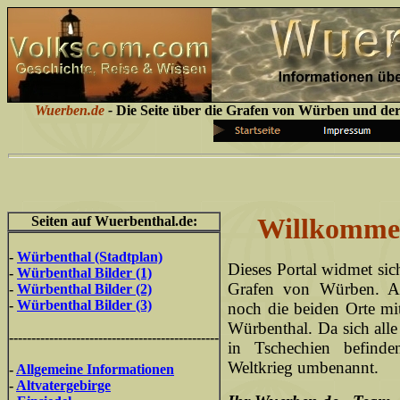
Wuerben.de
-
Die Seite über die Grafen von Würben und de
Willkommen
Seiten auf Wuerbenthal.de:
-
Würbenthal (Stadtplan)
Dieses Portal widmet si
-
Würbenthal Bilder (1)
Grafen von Würben. An
-
Würbenthal Bilder (2)
-
Würbenthal Bilder (3)
noch die beiden Orte m
Würbenthal. Da sich alle
-----------------------------------------------
in Tschechien befind
Weltkrieg umbenannt.
-
Allgemeine Informationen
-
Altvatergebirge